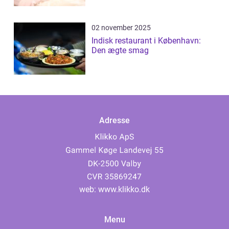
02 november 2025
Indisk restaurant i København:
Den ægte smag
Adresse
web:
www.klikko.dk
Menu