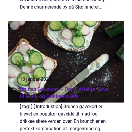
Denne charmerende by på Sjælland er
beliggende ved den smukke Isefjord og
byder på en bred vifte af brunchmuligheder,
de...
18 januar 2024
Brunch Gavekort – Den Perfekte Gave
til Mad- og Drikkeelskere
[ tag: ] [ Introduktion] Brunch gavekort er
blevet en populær gaveidé til mad- og
drikkeelskere verden over. En brunch er en
perfekt kombination af morgenmad og