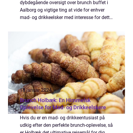
dybdegående oversigt over brunch buffet i
Aalborg og vigtige ting at vide for enhver
mad- og drikkeelsker med interesse for dette
emne. Vi vil også se på den historiske
udvikling af brunch buffet i byen. Hvad er en
bru...
18 januar 2024
Brunch Holbæk: En Himmelsk
Oplevelse for Mad- og Drikkeelskere
Hvis du er en mad- og drikkeentusiast på
udkig efter den perfekte brunch-oplevelse, så
er Holbæk det ultimative rejsemål for dig.