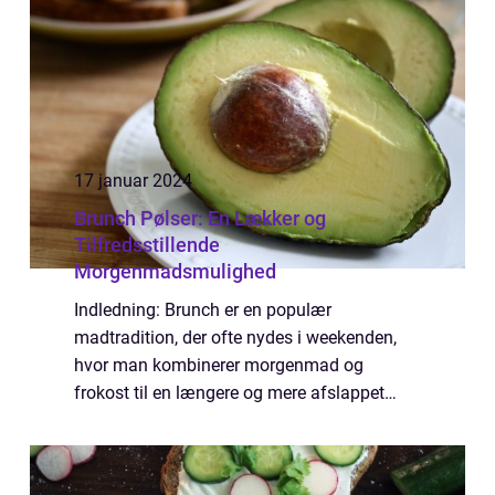
17 januar 2024
Brunch Pølser: En Lækker og
Tilfredsstillende
Morgenmadsmulighed
Indledning: Brunch er en populær
madtradition, der ofte nydes i weekenden,
hvor man kombinerer morgenmad og
frokost til en længere og mere afslappet
spiseoplevelse. Brunch-menuer varierer
meget, men en ingrediens, der altid findes på
bordet, er brunc...