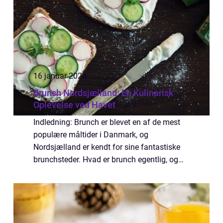
16 januar 2024
Brunch Nordsjælland: En Kulinarisk
Oplevelse ved Havet
Indledning: Brunch er blevet en af de mest
populære måltider i Danmark, og
Nordsjælland er kendt for sine fantastiske
brunchsteder. Hvad er brunch egentlig, og
hvorfor vælger så mange mennesker at
starte deres dag med dette måltid? Denne
artikel vil ...