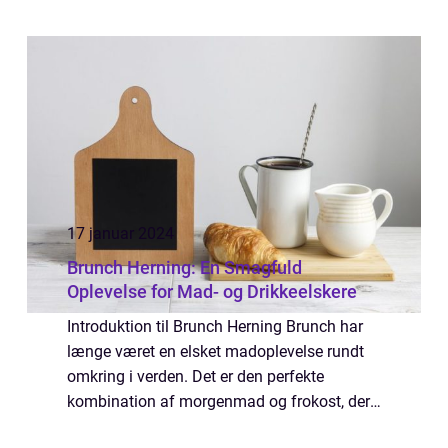
frokost og tilbyder en bred vifte af lækre
retter, der tilfredsstiller enhver smag. Et ga...
17 januar 2024
Brunch Herning: En Smagfuld
Oplevelse for Mad- og Drikkeelskere
Introduktion til Brunch Herning Brunch har
længe været en elsket madoplevelse rundt
omkring i verden. Det er den perfekte
kombination af morgenmad og frokost, der
tilbyder et bredt udvalg af søde og salte