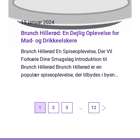
15 januar 2024
Brunch Hillerød: En Dejlig Oplevelse for
Mad- og Drikkeelskere
Brunch Hillerød En Spiseoplevelse, Der Vil
Forkæle Dine Smagsløg Introduktion til
Brunch Hillerød Brunch Hillerød er en
populær spiseoplevelse, der tilbydes i byen
Hillerød, beliggende i det smukke
Nordsjælland. Brunch er blevet en trendy
måde at nyd...
1
2
3
…
12