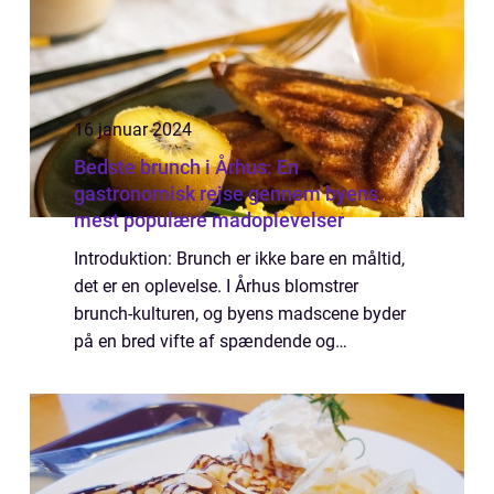
16 januar 2024
Bedste brunch i Århus: En
gastronomisk rejse gennem byens
mest populære madoplevelser
Introduktion: Brunch er ikke bare en måltid,
det er en oplevelse. I Århus blomstrer
brunch-kulturen, og byens madscene byder
på en bred vifte af spændende og
smagfulde muligheder for
brunchentusiaster. Denne artikel vil dykke
ned i, hvad der gør R...