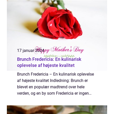
retter og er populært blandt mad- og
drikkeel...
17 januar 2024
Brunch Fredericia: En kulinarisk
oplevelse af højeste kvalitet
Brunch Fredericia – En kulinarisk oplevelse
af højeste kvalitet Indledning: Brunch er
blevet en populær madtrend over hele
verden, og en by som Fredericia er ingen
undtagelse. Med sin mangfoldige madkultur
og kreative tilgang til gastronomi, ti...