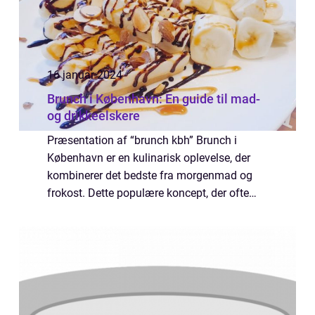
16 januar 2024
Brunch i København: En guide til mad-
og drikkeelskere
Præsentation af “brunch kbh” Brunch i
København er en kulinarisk oplevelse, der
kombinerer det bedste fra morgenmad og
frokost. Dette populære koncept, der ofte
nydes i weekender, har tiltrukket mad- og
drikkeelskere fra hele verden til d...