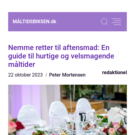
MÅLTIDSBIKSEN.
dk
Nemme retter til aftensmad: En
guide til hurtige og velsmagende
måltider
redaktionel
22 oktober 2023
Peter Mortensen