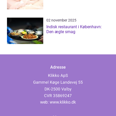
02 november 2025
Indisk restaurant i København:
Den ægte smag
Adresse
web:
www.klikko.dk