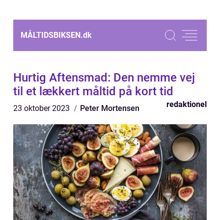
MÅLTIDSBIKSEN.
dk
Hurtig Aftensmad: Den nemme vej
til et lækkert måltid på kort tid
redaktionel
23 oktober 2023
Peter Mortensen