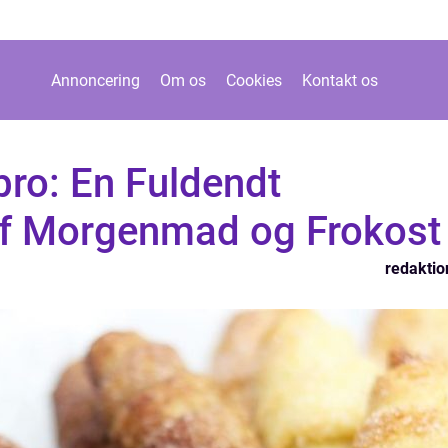
Annoncering
Om os
Cookies
Kontakt os
bro: En Fuldendt
f Morgenmad og Frokost
redaktio