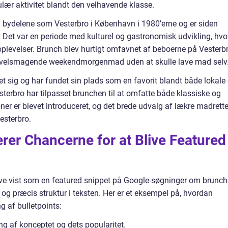
lær aktivitet blandt den velhavende klasse.
 i bydelene som Vesterbro i København i 1980’erne og er siden
r. Det var en periode med kulturel og gastronomisk udvikling, hvo
eoplevelser. Brunch blev hurtigt omfavnet af beboerne på Vesterbr
g velsmagende weekendmorgenmad uden at skulle lave mad selv
t sig og har fundet sin plads som en favorit blandt både lokale
esterbro har tilpasset brunchen til at omfatte både klassiske og
ner er blevet introduceret, og det brede udvalg af lækre madrette
Vesterbro.
er Chancerne for at Blive Featured
ive vist som en featured snippet på Google-søgninger om brunch
ar og præcis struktur i teksten. Her er et eksempel på, hvordan
g af bulletpoints:
ng af konceptet og dets popularitet.