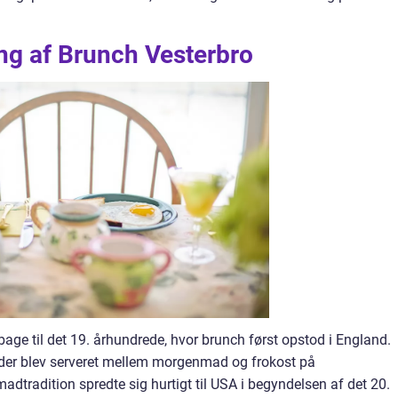
g af Brunch Vesterbro
bage til det 19. århundrede, hvor brunch først opstod i England.
k, der blev serveret mellem morgenmad og frokost på
dtradition spredte sig hurtigt til USA i begyndelsen af det 20.