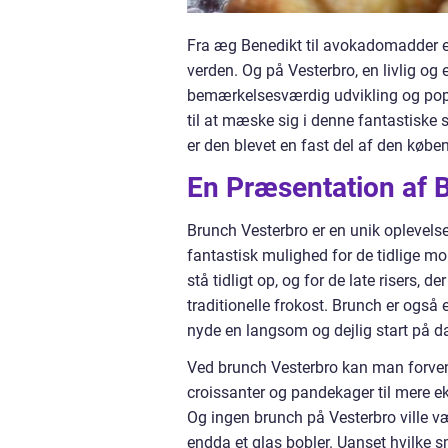
Fra æg Benedikt til avokadomadder er
verden. Og på Vesterbro, en livlig og
bemærkelsesværdig udvikling og popul
til at mæske sig i denne fantastiske
er den blevet en fast del af den køben
En Præsentation af 
Brunch Vesterbro er en unik oplevels
fantastisk mulighed for de tidlige m
stå tidligt op, og for de late risers
traditionelle frokost. Brunch er også 
nyde en langsom og dejlig start på d
Ved brunch Vesterbro kan man forvent
croissanter og pandekager til mere 
Og ingen brunch på Vesterbro ville væ
endda et glas bobler. Uanset hvilke 