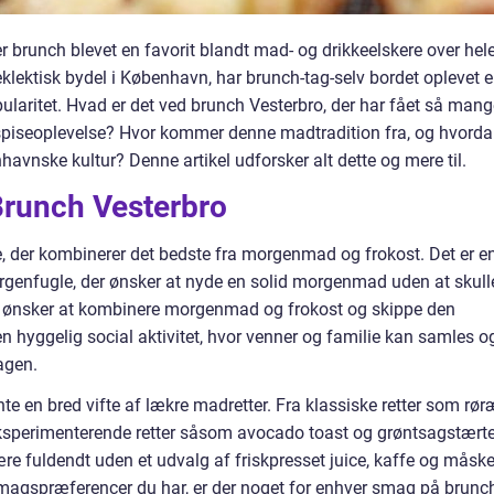
 brunch blevet en favorit blandt mad- og drikkeelskere over hel
 eklektisk bydel i København, har brunch-tag-selv bordet oplevet 
aritet. Hvad er det ved brunch Vesterbro, der har fået så mang
 spiseoplevelse? Hvor kommer denne madtradition fra, og hvord
havnske kultur? Denne artikel udforsker alt dette og mere til.
Brunch Vesterbro
e, der kombinerer det bedste fra morgenmad og frokost. Det er e
orgenfugle, der ønsker at nyde en solid morgenmad uden at skull
, der ønsker at kombinere morgenmad og frokost og skippe den
en hyggelig social aktivitet, hvor venner og familie kan samles o
agen.
e en bred vifte af lækre madretter. Fra klassiske retter som rør
eksperimenterende retter såsom avocado toast og grøntsagstærte
re fuldendt uden et udvalg af friskpresset juice, kaffe og måsk
smagspræferencer du har, er der noget for enhver smag på brunc