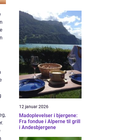
e
en
e
an
n
e
g
12 januar 2026
æg,
Madoplevelser i bjergene:
Fra fondue i Alperne til grill
r.
i Andesbjergene
e
h