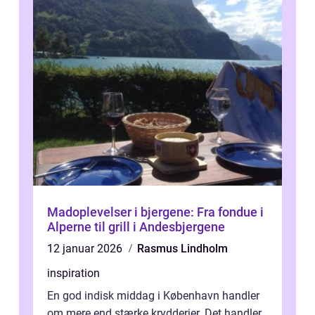
Madoplevelser i bjergene: Fra fondue i
Alperne til grill i Andesbjergene
12 januar 2026
Rasmus Lindholm
inspiration
En god indisk middag i København handler
om mere end stærke krydderier. Det handler