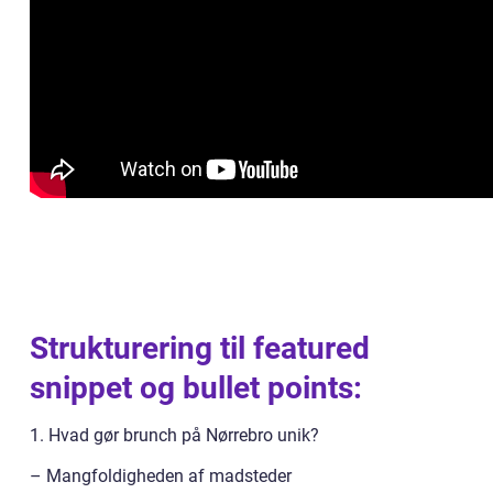
Strukturering til featured
snippet og bullet points:
1. Hvad gør brunch på Nørrebro unik?
– Mangfoldigheden af madsteder