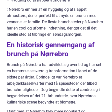
– Hyggelig og afslappet atmosfære
: Nørrebro emmer af en hyggelig og afslappet
atmosfære, der er perfekt til at nyde en brunch med
venner eller familie. De fleste brunchsteder på Nørrebro
har en cool og uformel indretning, der gør det til det
ideelle sted at tilbringe en søndagsmorgen.
En historisk gennemgang af
brunch på Nørrebro
Brunch på Nørrebro har udviklet sig over tid og har set
en bemærkelsesværdig transformation i løbet af de
sidste par årtier. Oprindeligt var Nørrebro et
arbejderklassekvarter med få spisesteder, der tilbød
brunchmuligheder. Dog begyndte dette at ændre sig i
begyndelsen af det 21. århundrede, hvor Nørrebros
kulinariske scene begyndte at blomstre.
I takt med at Nørrebro blev mere populært og