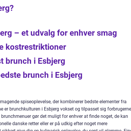
erg?
erg – et udvalg for enhver smag
e kostrestriktioner
t brunch i Esbjerg
 bedste brunch i Esbjerg
smagende spiseoplevelse, der kombinerer bedste elementer fra
er brunchkulturen i Esbjerg vokset og tilpasset sig forbrugern
 brunchmenuer gør det muligt for enhver at finde noget, de kan
onelle danske retter eller er på udkig efter noget mere
lt sikkert give dig en kulinarisk oplevelse, du sent vil glemme. Fin