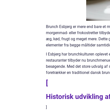
Brunch Esbjerg er mere end bare et mål
morgenmad- eller frokostretter tilbyd
æg, kød, frugt og meget mere. Dette gø
elementer fra begge måltider samtidi
I Esbjerg har brunchkulturen oplevet e
restauranter tilbyder nu brunchmenue
besøgende. Med det store udvalg af s
foretrækker en traditionel dansk brunc
[
Historisk udvikling 
]