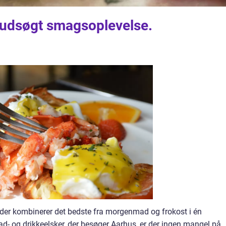
udsøgt smagsoplevelse.
der kombinerer det bedste fra morgenmad og frokost i én
ad- og drikkeelsker, der besøger Aarhus, er der ingen mangel på