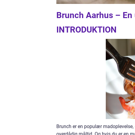
Brunch Aarhus – En 
INTRODUKTION
Brunch er en populær madoplevelse, 
overdådig måltid. Og hvis du er en m