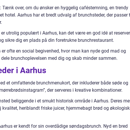
 Tænk over, om du ønsker en hyggelig caféstemning, en trendy
et hotel. Aarhus har et bredt udvalg af brunchsteder, der passer t
.
 er utrolig populært i Aarhus, kan det være en god idé at reserve
 og sikre dig en plads på din foretrukne brunchrestaurant.
us er ofte en social begivenhed, hvor man kan nyde god mad og
l at dele brunchoplevelsen med dig og skab minder sammen.
eder i Aarhus
ed et omfattende brunchmenukort, der inkluderer både søde og
“Smørrebrødsinstagram”, der serveres i kreative kombinationer.
hsted beliggende i et smukt historisk område i Aarhus. Deres m
øj kvalitet, heriblandt friske juicer, hjemmebagt brød og økologis
i Aarhus er kendt for sin overdådige søndagsbrunch. Nyd en bred