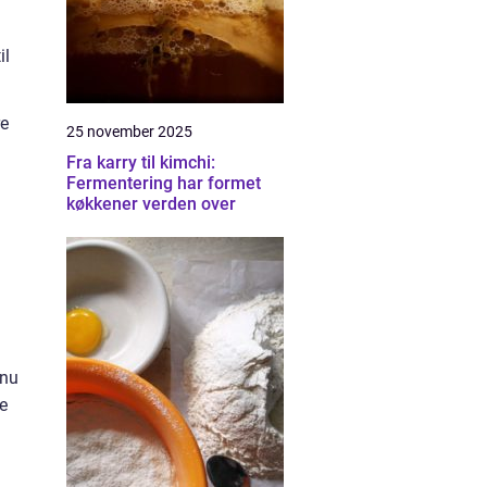
il
re
25 november 2025
Fra karry til kimchi:
Fermentering har formet
køkkener verden over
enu
ke