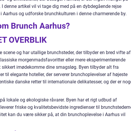
 I denne artikel vil vi tage dig med på en dybdegående rejse
i Aarhus og udforske brunchkulturen i denne charmerende by.
 om Brunch Aarhus?
ET OVERBLIK
 scene og har utallige brunchsteder, der tilbyder en bred vifte af
 klassiske morgenmadsfavoritter eller mere eksperimenterende
elt sikkert imødekomme dine smagsløg. Byen tilbyder alt fra
r til elegante hoteller, der serverer brunchoplevelser af højeste
entiske danske retter til internationale delikatesser, og der er nog
på lokale og økologiske råvarer. Byen har et rigt udbud af
everer friske og kvalitetsbevidste ingredienser til brunchstedern
et kan du være sikker på, at din brunchoplevelse i Aarhus vil