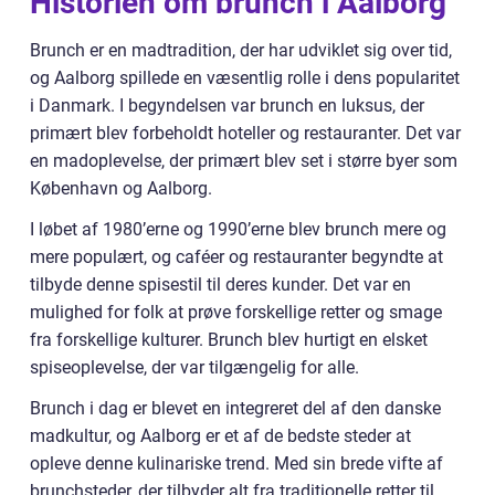
Historien om brunch i Aalborg
Brunch er en madtradition, der har udviklet sig over tid,
og Aalborg spillede en væsentlig rolle i dens popularitet
i Danmark. I begyndelsen var brunch en luksus, der
primært blev forbeholdt hoteller og restauranter. Det var
en madoplevelse, der primært blev set i større byer som
København og Aalborg.
I løbet af 1980’erne og 1990’erne blev brunch mere og
mere populært, og caféer og restauranter begyndte at
tilbyde denne spisestil til deres kunder. Det var en
mulighed for folk at prøve forskellige retter og smage
fra forskellige kulturer. Brunch blev hurtigt en elsket
spiseoplevelse, der var tilgængelig for alle.
Brunch i dag er blevet en integreret del af den danske
madkultur, og Aalborg er et af de bedste steder at
opleve denne kulinariske trend. Med sin brede vifte af
brunchsteder, der tilbyder alt fra traditionelle retter til