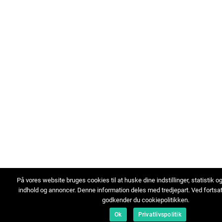
På vores website bruges cookies til at huske dine indstillinger, statistik o
indhold og annoncer. Denne information deles med tredjepart. Ved fortsa
godkender du cookiepolitikken.
Ok
Privatlivspolitik