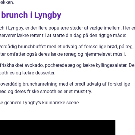
køkken.
 brunch i Lyngby
ch i Lyngby, er der flere populære steder at vælge imellem. Her e
erverer lækre retter til at starte din dag på den rigtige måde:
verdådig brunchbuffet med et udvalg af forskellige brød, pålæg,
eter omfatter også deres lækre røræg og hjemmelavet müsli.
 friskhakket avokado, pocherede æg og lækre kyllingesalater. De
thies og lækre desserter.
overdådig brunchanretning med et bredt udvalg af forskellige
ød og deres friske smoothies er et must-try.
se gennem Lyngby’s kulinariske scene.