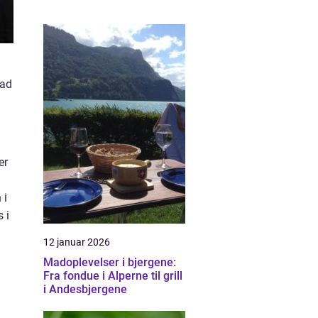
vad
er
 i
 i
12 januar 2026
Madoplevelser i bjergene:
Fra fondue i Alperne til grill
i Andesbjergene