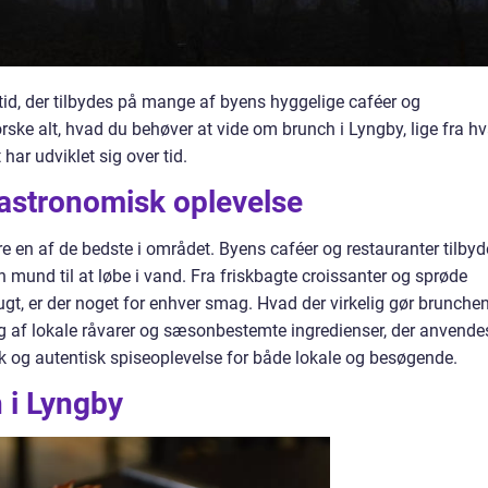
ltid, der tilbydes på mange af byens hyggelige caféer og
dforske alt, hvad du behøver at vide om brunch i Lyngby, lige fra h
 har udviklet sig over tid.
astronomisk oplevelse
e en af de bedste i området. Byens caféer og restauranter tilbyd
din mund til at løbe i vand. Fra friskbagte croissanter og sprøde
ugt, er der noget for enhver smag. Hvad der virkelig gør brunchen
lg af lokale råvarer og sæsonbestemte ingredienser, der anvendes
nik og autentisk spiseoplevelse for både lokale og besøgende.
 i Lyngby