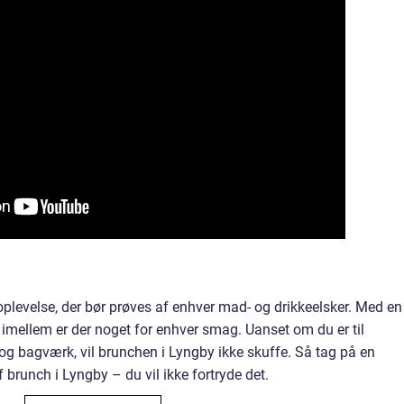
plevelse, der bør prøves af enhver mad- og drikkeelsker. Med en
e imellem er der noget for enhver smag. Uanset om du er til
og bagværk, vil brunchen i Lyngby ikke skuffe. Så tag på en
f brunch i Lyngby – du vil ikke fortryde det.