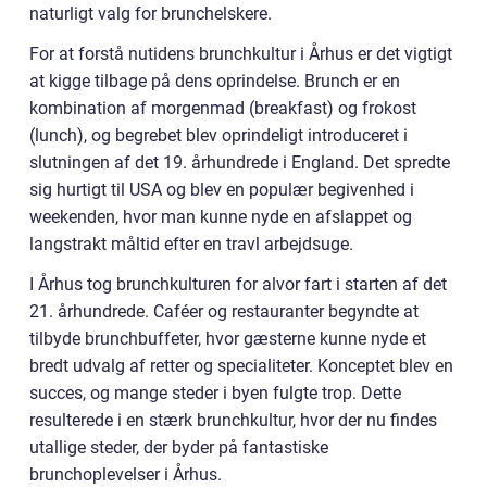
naturligt valg for brunchelskere.
For at forstå nutidens brunchkultur i Århus er det vigtigt
at kigge tilbage på dens oprindelse. Brunch er en
kombination af morgenmad (breakfast) og frokost
(lunch), og begrebet blev oprindeligt introduceret i
slutningen af det 19. århundrede i England. Det spredte
sig hurtigt til USA og blev en populær begivenhed i
weekenden, hvor man kunne nyde en afslappet og
langstrakt måltid efter en travl arbejdsuge.
I Århus tog brunchkulturen for alvor fart i starten af det
21. århundrede. Caféer og restauranter begyndte at
tilbyde brunchbuffeter, hvor gæsterne kunne nyde et
bredt udvalg af retter og specialiteter. Konceptet blev en
succes, og mange steder i byen fulgte trop. Dette
resulterede i en stærk brunchkultur, hvor der nu findes
utallige steder, der byder på fantastiske
brunchoplevelser i Århus.