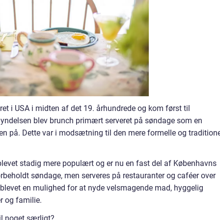
 i USA i midten af det 19. århundrede og kom først til
egyndelsen blev brunch primært serveret på søndage som en
n på. Dette var i modsætning til den mere formelle og traditione
h blevet stadig mere populært og er nu en fast del af Københavns
orbeholdt søndage, men serveres på restauranter og caféer over
r blevet en mulighed for at nyde velsmagende mad, hyggelig
 og familie.
l noget særligt?