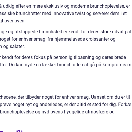
på udkig efter en mere eksklusiv og moderne brunchoplevelse, er
lassiske brunchretter med innovative twist og serverer dem i et
gt over byen.
lige og afslappede brunchsted er kendt for deres store udvalg af
 noget for enhver smag, fra hjemmelavede croissanter og
h og salater.
r kendt for deres fokus på personlig tilpasning og deres brede
etter. Du kan nyde en lækker brunch uden at gå på kompromis 
cene, der tilbyder noget for enhver smag. Uanset om du er til
 prøve noget nyt og anderledes, er der altid et sted for dig. Forkæ
r brunchoplevelse og nyd byens hyggelige atmosfære og