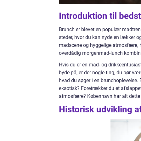
Introduktion til bed
Brunch er blevet en populær madtrend
steder, hvor du kan nyde en lækker og
madscene og hyggelige atmosfære, hvi
overdådig morgenmad-lunch kombina
Hvis du er en mad- og drikkeentusias
byde på, er der nogle ting, du bør væ
hvad du søger i en brunchoplevelse. Er 
eksotisk? Foretrækker du et afslappe
atmosfære? København har alt dette at
Historisk udvikling 