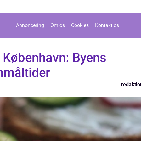
Annoncering
Om os
Cookies
Kontakt os
 København: Byens
måltider
redaktio