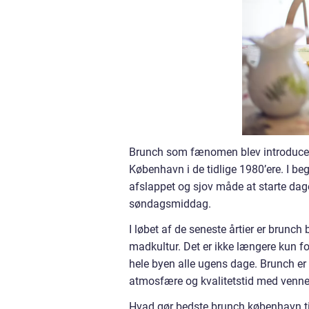
Brunch som fænomen blev introduceret
København i de tidlige 1980’ere. I b
afslappet og sjov måde at starte dage
søndagsmiddag.
I løbet af de seneste årtier er brunc
madkultur. Det er ikke længere kun f
hele byen alle ugens dage. Brunch e
atmosfære og kvalitetstid med venner
Hvad gør bedste brunch københavn ti