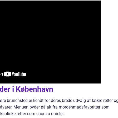
der i København
re brunchsted er kendt for deres brede udvalg af lækre retter o
 råvarer. Menuen byder på alt fra morgenmadsfavoritter som
ksotiske retter som chorizo omelet.