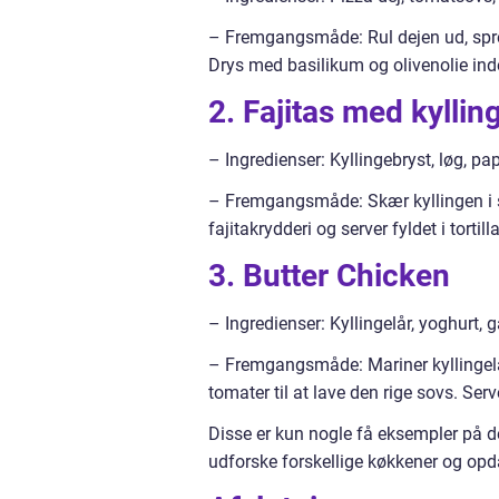
– Fremgangsmåde: Rul dejen ud, spr
Drys med basilikum og olivenolie ind
2. Fajitas med kyllin
– Ingredienser: Kyllingebryst, løg, papr
– Fremgangsmåde: Skær kyllingen i 
fajitakrydderi og server fyldet i tortill
3. Butter Chicken
– Ingredienser: Kyllingelår, yoghurt, 
– Fremgangsmåde: Mariner kyllingelår
tomater til at lave den rige sovs. Ser
Disse er kun nogle få eksempler på de
udforske forskellige køkkener og opda