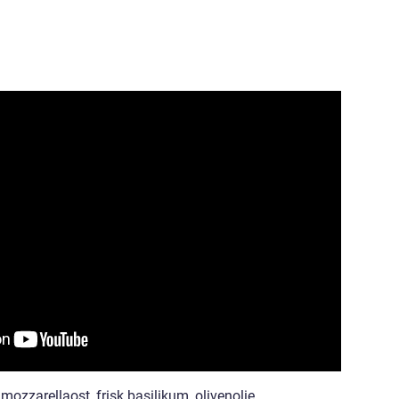
mozzarellaost, frisk basilikum, olivenolie.