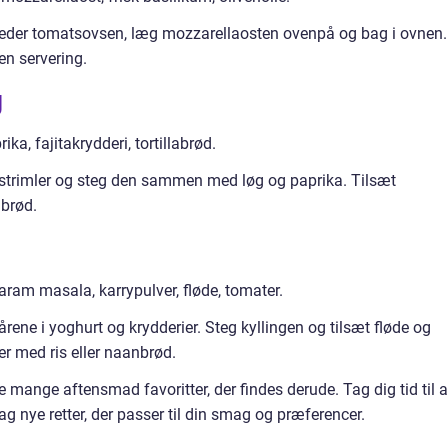
eder tomatsovsen, læg mozzarellaosten ovenpå og bag i ovnen.
en servering.
g
ika, fajitakrydderi, tortillabrød.
strimler og steg den sammen med løg og paprika. Tilsæt
abrød.
garam masala, karrypulver, fløde, tomater.
ene i yoghurt og krydderier. Steg kyllingen og tilsæt fløde og
ver med ris eller naanbrød.
 mange aftensmad favoritter, der findes derude. Tag dig tid til a
g nye retter, der passer til din smag og præferencer.