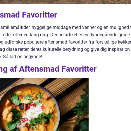
nsmad Favoritter
 familiemåltider, hyggelige middage med venner og en mulighed 
etter efter en lang dag. Denne artikel er en dybdegående guide t
e og udforske populære aftensmad favoritter fra forskellige køkke
bag disse retter, deres kulturelle betydning og give dig inspiration
e. Så lad os begynde!
g af Aftensmad Favoritter