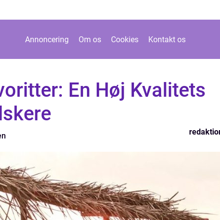
Annoncering
Om os
Cookies
Kontakt os
ritter: En Høj Kvalitets
lskere
redaktio
en