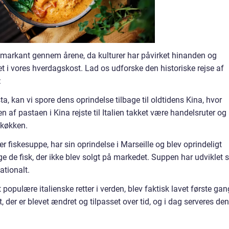
g markant gennem årene, da kulturer har påvirket hinanden og
eret i vores hverdagskost. Lad os udforske den historiske rejse af
:
ta, kan vi spore dens oprindelse tilbage til oldtidens Kina, hvor
 af pastaen i Kina rejste til Italien takket være handelsruter og
k køkken.
r fiskesuppe, har sin oprindelse i Marseille og blev oprindeligt
e de fisk, der ikke blev solgt på markedet. Suppen har udviklet s
ationalt.
populære italienske retter i verden, blev faktisk lavet første gan
, der er blevet ændret og tilpasset over tid, og i dag serveres den