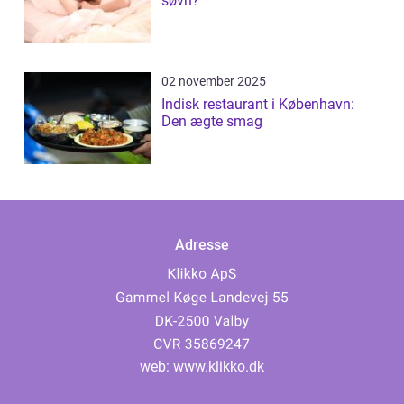
søvn?
02 november 2025
Indisk restaurant i København:
Den ægte smag
Adresse
web:
www.klikko.dk