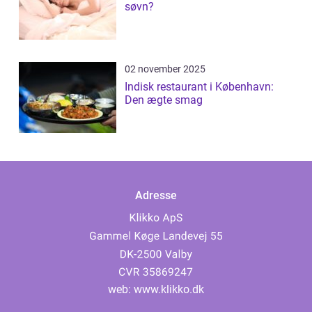
søvn?
02 november 2025
Indisk restaurant i København:
Den ægte smag
Adresse
web:
www.klikko.dk