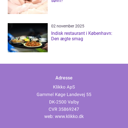
søvn?
02 november 2025
Indisk restaurant i København:
Den ægte smag
Adresse
web:
www.klikko.dk