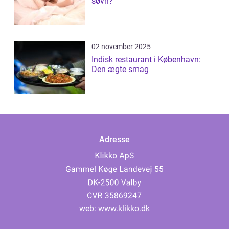
søvn?
02 november 2025
Indisk restaurant i København:
Den ægte smag
Adresse
web:
www.klikko.dk