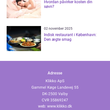
Hvordan påvirker kosten din
søvn?
02 november 2025
Indisk restaurant i København:
Den ægte smag
Adresse
web:
www.klikko.dk