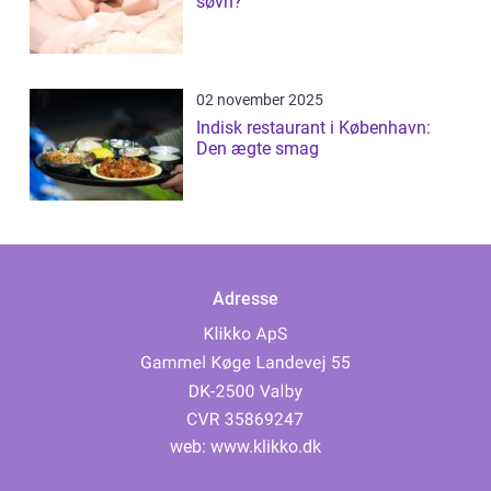
søvn?
02 november 2025
Indisk restaurant i København:
Den ægte smag
Adresse
web:
www.klikko.dk