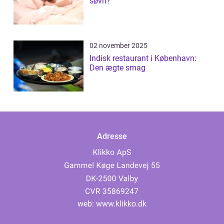
søvn?
02 november 2025
Indisk restaurant i København:
Den ægte smag
Adresse
web:
www.klikko.dk