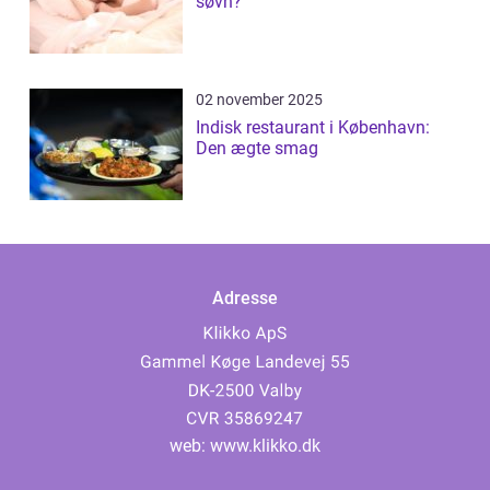
søvn?
02 november 2025
Indisk restaurant i København:
Den ægte smag
Adresse
web:
www.klikko.dk