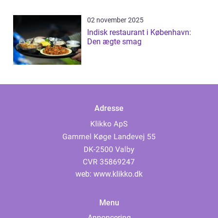
02 november 2025
Indisk restaurant i København:
Den ægte smag
Adresse
web:
www.klikko.dk
Menu
Annoncering