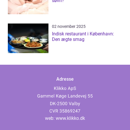
søvn?
02 november 2025
Indisk restaurant i København:
Den ægte smag
Adresse
web:
www.klikko.dk