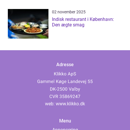
02 november 2025
Indisk restaurant i København:
Den ægte smag
Adresse
web:
www.klikko.dk
Menu
Annoncering